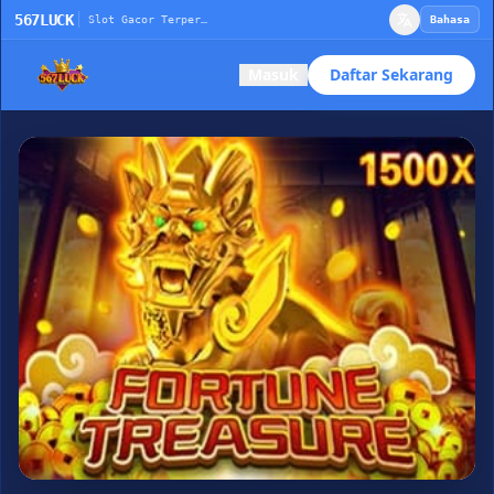
567LUCK
Slot Gacor Terpercaya
Bahasa
Masuk
Daftar Sekarang