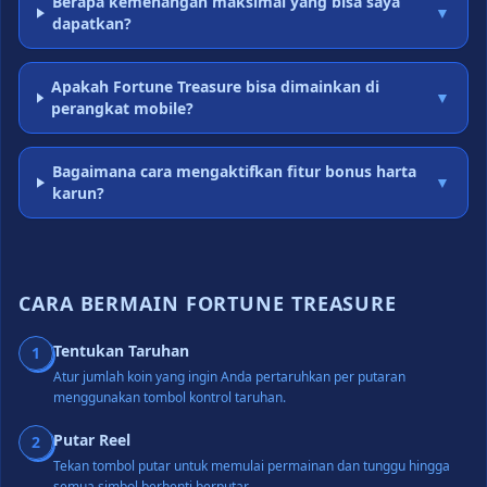
Berapa kemenangan maksimal yang bisa saya
▼
dapatkan?
Apakah Fortune Treasure bisa dimainkan di
▼
perangkat mobile?
Bagaimana cara mengaktifkan fitur bonus harta
▼
karun?
CARA BERMAIN FORTUNE TREASURE
Tentukan Taruhan
1
Atur jumlah koin yang ingin Anda pertaruhkan per putaran
menggunakan tombol kontrol taruhan.
Putar Reel
2
Tekan tombol putar untuk memulai permainan dan tunggu hingga
semua simbol berhenti berputar.