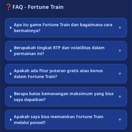
❓
FAQ - Fortune Train
Apa itu game Fortune Train dan bagaimana cara
▼
bermainnya?
Berapakah tingkat RTP dan volatilitas dalam
▼
permainan ini?
Apakah ada fitur putaran gratis atau bonus
▼
dalam Fortune Train?
Berapa batas kemenangan maksimum yang bisa
▼
saya dapatkan?
Apakah saya bisa memainkan Fortune Train
▼
melalui ponsel?