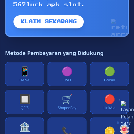
567luck apk slot.
KLAIM SEKARANG
Metode Pembayaran yang Didukung
📱
🟣
🟢
DANA
OVO
GoPay
🔲
🛒
🔴
QRIS
ShopeePay
LinkAja
🏦
📞
🪙