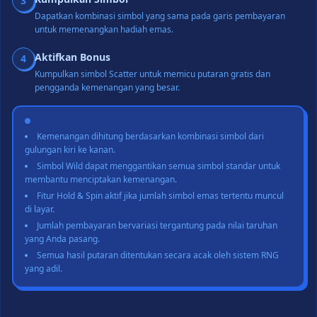
3
Dapatkan kombinasi simbol yang sama pada garis pembayaran
untuk memenangkan hadiah emas.
Aktifkan Bonus
4
Kumpulkan simbol Scatter untuk memicu putaran gratis dan
pengganda kemenangan yang besar.
Kemenangan dihitung berdasarkan kombinasi simbol dari
gulungan kiri ke kanan.
Simbol Wild dapat menggantikan semua simbol standar untuk
membantu menciptakan kemenangan.
Fitur Hold & Spin aktif jika jumlah simbol emas tertentu muncul
di layar.
Jumlah pembayaran bervariasi tergantung pada nilai taruhan
yang Anda pasang.
Semua hasil putaran ditentukan secara acak oleh sistem RNG
yang adil.