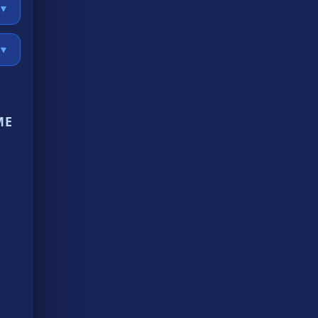
▼
▼
ME