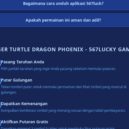
Bagaimana cara unduh aplikasi 567luck?
Apakah permainan ini aman dan adil?
GER TURTLE DRAGON PHOENIX - 567LUCKY GA
Pasang Taruhan Anda
Pilih jumlah taruhan yang ingin Anda pasang sebelum memulai putaran.
Putar Gulungan
Tekan tombol putar untuk memulai permainan dan lihat simbol yang muncul di
gulungan.
Dapatkan Kemenangan
Kumpulkan kombinasi simbol yang menang sesuai dengan tabel pembayaran.
Aktifkan Putaran Gratis
Dapatkan minimal 3 simbol Scatter untuk membuka fitur putaran gratis.