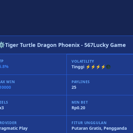
⚙️
Tiger Turtle Dragon Phoenix - 567Lucky Game
TP
VOLATILITY
6.8%
Tinggi ⚡⚡⚡⚡🌑
AX WIN
PAYLINES
10000
25
EELS
MIN BET
x3
Rp0.20
ROVIDER
FITUR UNGGULAN
ragmatic Play
Putaran Gratis, Pengganda