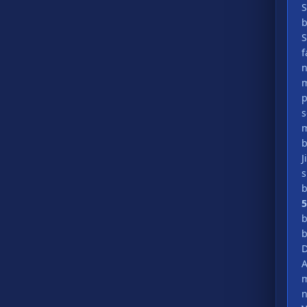
S
b
S
f
n
m
p
s
m
b
J
s
b
5
b
b
D
A
m
n