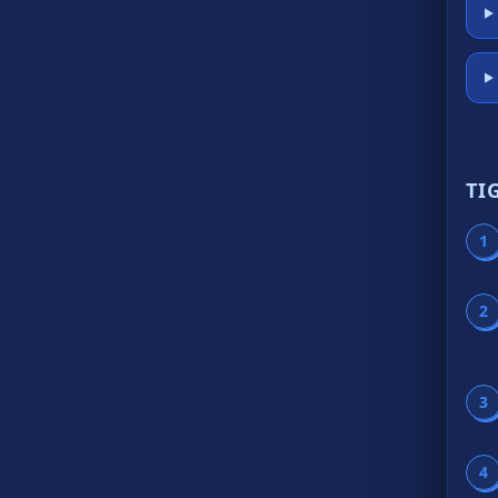
TI
1
2
3
4