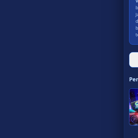
V
b
J
b
t
Pe