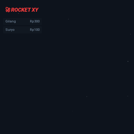
🚀 ROCKET XY
Gilang
Rp300
Suryo
Rp100